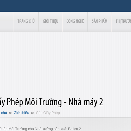
TRANG CHỦ
GIỚI THIỆU
CÔNG NGHỆ
SẢN PHẨM
THỊ TRƯỜ
ấy Phép Môi Trường - Nhà máy 2
 chủ
Giới thiệu
Các Giấy Phép
Phép Môi Trường cho Nhà xưởng sản xuất Batico 2