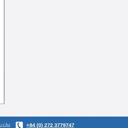
+84 (0) 272 3779747
U CẦU