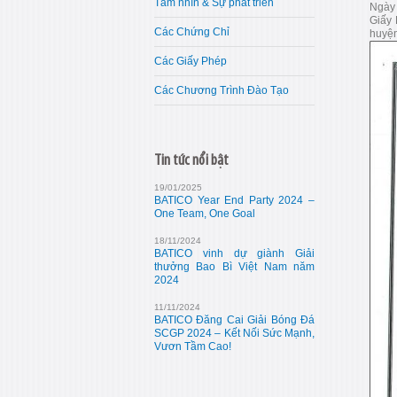
Tầm nhìn & Sự phát triển
Ngày 
Giấy 
Các Chứng Chỉ
huyện
Các Giấy Phép
Các Chương Trình Đào Tạo
Tin tức nổi bật
19/01/2025
BATICO Year End Party 2024 –
One Team, One Goal
18/11/2024
BATICO vinh dự giành Giải
thưởng Bao Bì Việt Nam năm
2024
11/11/2024
BATICO Đăng Cai Giải Bóng Đá
SCGP 2024 – Kết Nối Sức Mạnh,
Vươn Tầm Cao!