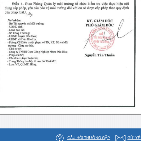
CÂU HỎI THƯỜNG GẶP
GỬI YÊ