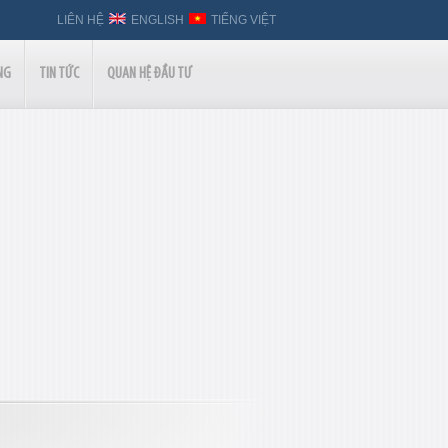
LIÊN HỆ
ENGLISH
TIẾNG VIỆT
NG
TIN TỨC
QUAN HỆ ĐẦU TƯ