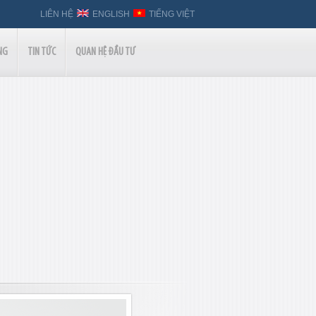
LIÊN HỆ
ENGLISH
TIẾNG VIỆT
NG
TIN TỨC
QUAN HỆ ĐẦU TƯ