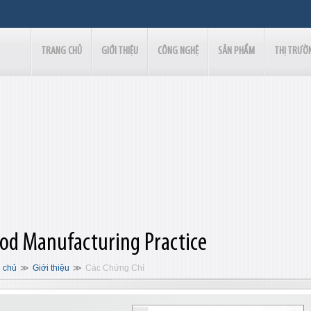
TRANG CHỦ
GIỚI THIỆU
CÔNG NGHỆ
SẢN PHẨM
THỊ TRƯỜ
od Manufacturing Practice
 chủ
Giới thiệu
Các Chứng Chỉ