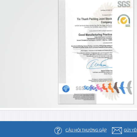
CÂU HỎI THƯỜNG GẶP
GỬI YÊ