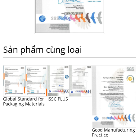
Sản phẩm cùng loại
ISSC PLUS
Global Standard for
Packaging Materials
Good Manufacturing
I
Practice