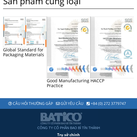
Sản phẩm cùng loại
Global Standard for
Packaging Materials
Good Manufacturing
HACCP
I
Practice
CÂU HỎI THƯỜNG GẶP
GỬI YÊU CẦU
+84 (0) 272 3779747
CÔNG TY CỔ PHẦN BAO BÌ TÍN THÀNH
Trụ sở chính