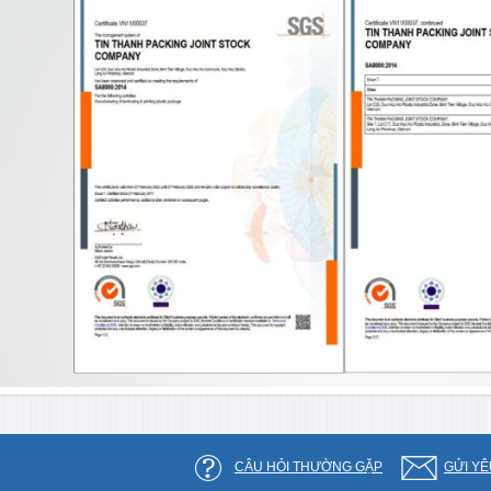
CÂU HỎI THƯỜNG GẶP
GỬI YÊ