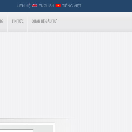
LIÊN HỆ
ENGLISH
TIẾNG VIỆT
NG
TIN TỨC
QUAN HỆ ĐẦU TƯ