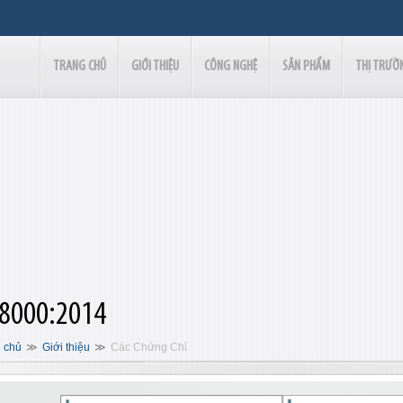
TRANG CHỦ
GIỚI THIỆU
CÔNG NGHỆ
SẢN PHẨM
THỊ TRƯỜ
8000:2014
 chủ
Giới thiệu
Các Chứng Chỉ