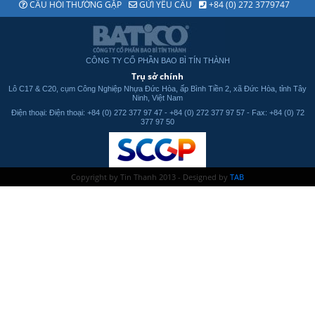
CÂU HỎI THƯỜNG GẶP
GỬI YÊU CẦU
+84 (0) 272 3779747
CÔNG TY CỔ PHẦN BAO BÌ TÍN THÀNH
Trụ sở chính
Lô C17 & C20, cụm Công Nghiệp Nhựa Đức Hòa, ấp Bình Tiền 2, xã Đức Hòa, tỉnh Tây
Ninh, Việt Nam
Điện thoại: Điện thoại: +84 (0) 272 377 97 47 - +84 (0) 272 377 97 57 - Fax: +84 (0) 72
377 97 50
Copyright by Tin Thanh 2013 - Designed by
TAB